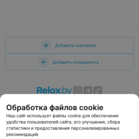
Добавить компанию
Добавить специалиста
О проекте
Новости проекта
Размещение рекламы
Обработка файлов cookie
Вакансии
Публичный договор
Способы оплаты
Наш сайт использует файлы cookie для обеспечения
Публичный договор по использованию сервиса
удобства пользователей сайта, его улучшения, сбора
«Афиша»
статистики и предоставления персонализированных
Пользовательское соглашение
рекомендаций.