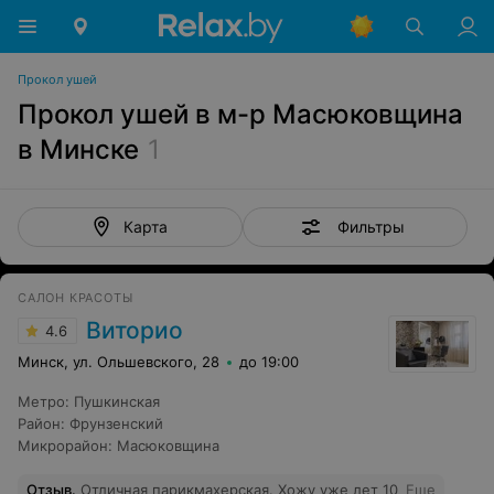
Прокол ушей
Прокол ушей в м-р Масюковщина
в Минске
1
Фильтры
Карта
САЛОН КРАСОТЫ
Виторио
4.6
Минск, ул. Ольшевского, 28
до 19:00
Метро
:
Пушкинская
Район
:
Фрунзенский
Микрорайон
:
Масюковщина
Отзыв
.
Отличная парикмахерская. Хожу уже лет 10
Еще