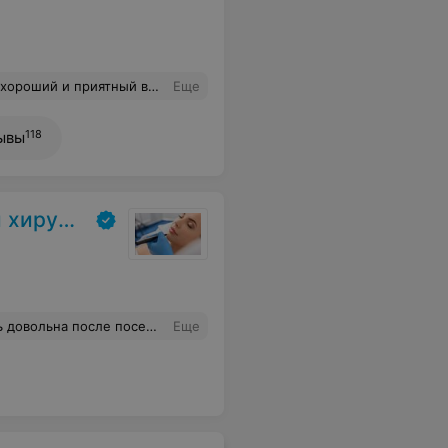
ультатах и дал рекомендации к дальнейшему лечению. Спасибо Вам!
Еще
118
ывы
сметологии
сле посещения, рекомендую!
Еще