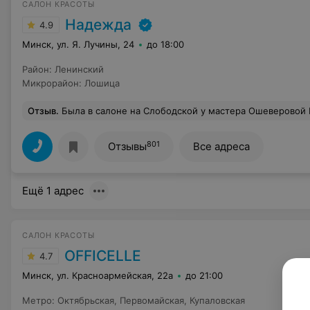
САЛОН КРАСОТЫ
Надежда
4.9
Минск, ул. Я. Лучины, 24
до 18:00
Район
:
Ленинский
Микрорайон
:
Лошица
Отзыв
.
Была в салоне на Слободской у мастера Ошеверовой Валерии ! Это восторг, подобрала цвет волос и стрижку прям как я хотела! Ручки очень нежные, всё сделала очень аккуратно ) Администратор очень приветливая , сделали вкусный кофе Хочу отмет
801
Отзывы
Все адреса
Ещё 1 адрес
САЛОН КРАСОТЫ
OFFICELLE
4.7
Минск, ул. Красноармейская, 22а
до 21:00
Метро
:
Октябрьская
,
Первомайская
,
Купаловская