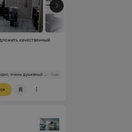
едложить качественный
 хоть и далеко, но только к ней )побольше бы таких людей
Еще
ся