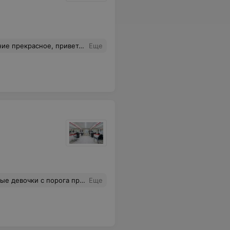
 за аккуратные бровки и Алесе за безболезненный прокол ушей:)
Еще
арательная и хорошая. Отличный мастер (хотя мне очень непросто угодить) 10 из 10.
Еще