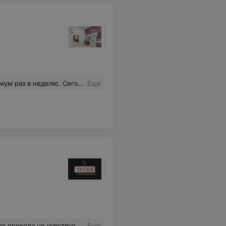
рвис "Советского Союза" уже надоел! Мне очень нравится и косметолог, и парикмахер в этом салоне. Но я лишний раз подумаю, записываться туда или нет, а то вдруг что-нибудь случится, перенесу запись и на меня опять выльют весь этот поток информации.
Еще
быстро все зажило. Очень довольна и советую!
Еще