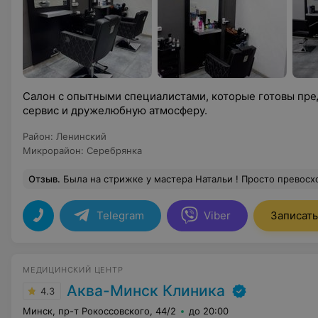
Салон с опытными специалистами, которые готовы пр
сервис и дружелюбную атмосферу.
Район
:
Ленинский
Микрорайон
:
Серебрянка
Отзыв
.
Была на стрижке у мастера Натальи ! Просто превосходно, очень душевный и хороший специалист . Живу за городом, но теперь буду ездить ,
Telegram
Viber
Записать
МЕДИЦИНСКИЙ ЦЕНТР
Аква-Минск Клиника
4.3
Минск, пр-т Рокоссовского, 44/2
до 20:00