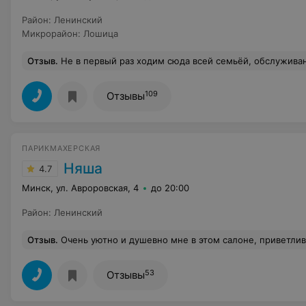
Район
:
Ленинский
Микрорайон
:
Лошица
Отзыв
.
Не в первый раз ходим сюда всей семьёй, обслуживание прекрасное, приветливые работники, особую благодарность хотелось бы выразить мастеру Еве
109
Отзывы
ПАРИКМАХЕРСКАЯ
Няша
4.7
Минск, ул. Авроровская, 4
до 20:00
Район
:
Ленинский
Отзыв
.
Очень уютно и душевно мне в этом салоне, приветливые девочки с порога предлагают кофе или чай и всегда уделят внимание, что не мало важно. Хожу на стрижку к Леночке (маленькой), очень ст
53
Отзывы