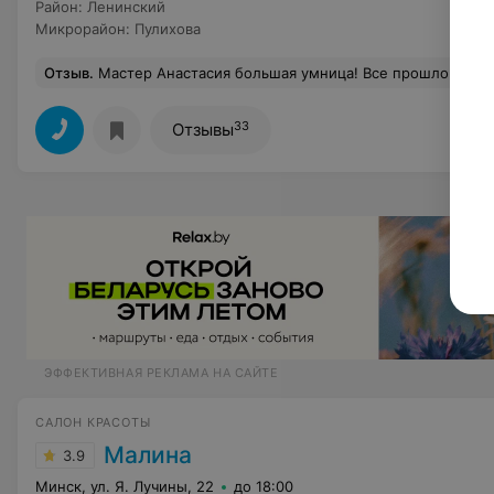
Район
:
Ленинский
Микрорайон
:
Пулихова
Отзыв
.
Мастер Анастасия большая умница! Все прошло очень бы
33
Отзывы
ЭФФЕКТИВНАЯ РЕКЛАМА НА САЙТЕ
САЛОН КРАСОТЫ
Малина
3.9
Минск, ул. Я. Лучины, 22
до 18:00