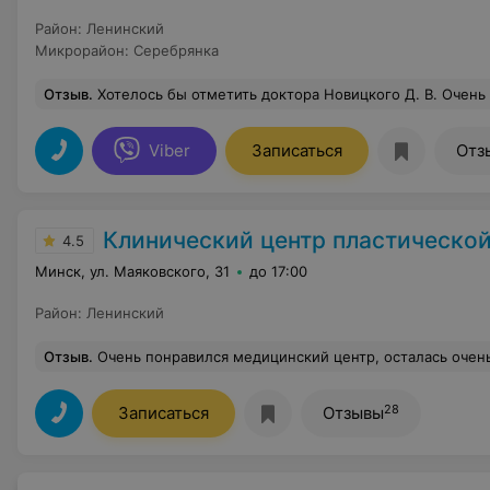
Район
:
Ленинский
Микрорайон
:
Серебрянка
Отзыв
.
Хотелось бы отметить доктора Новицкого Д. В. Очень хороший и приятный врач. Ответил на все мои вопросы до и после обследования, рассказал подробно о рез
Viber
Записаться
Отз
Клинический центр пластической хирургии и медицинской ко
4.5
Минск, ул. Маяковского, 31
до 17:00
Район
:
Ленинский
Отзыв
.
Очень понравился медицинский центр, осталась очень довольна по
28
Записаться
Отзывы