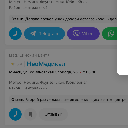
Метро
:
Немига
,
Фрунзенская
,
Юбилейная
Район
:
Центральный
Отзыв
.
Делала прокол ушек дочери осталась очень довольна , очень большой выбор се
Telegram
Viber
What
МЕДИЦИНСКИЙ ЦЕНТР
НеоМедикал
3.4
Минск, ул. Романовская Слобода, 26
с 08:00
Метро
:
Немига
,
Фрунзенская
,
Юбилейная
Район
:
Центральный
Отзыв
.
Второй раз делала лазерную эпиляцию в этом центре у чудесного специалиста Конопелько Ирины.Всем рекомендую! Процедура выполнена безболезненно ,на высоком у
7
Отзывы