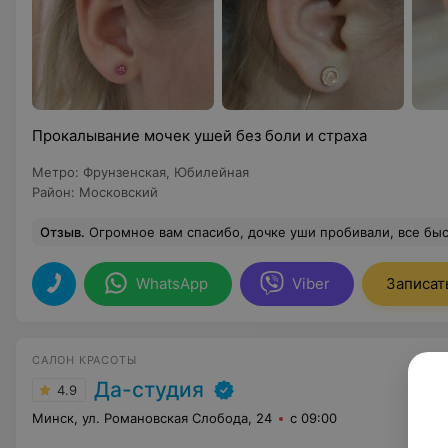
Прокалывание мочек ушей без боли и страха
Метро
:
Фрунзенская
,
Юбилейная
Район
:
Московский
Отзыв
.
Огромное вам спасибо, дочке уши пробивали, все быс
WhatsApp
Viber
Записат
САЛОН КРАСОТЫ
Да-студия
4.9
Минск, ул. Романовская Слобода, 24
с 09:00