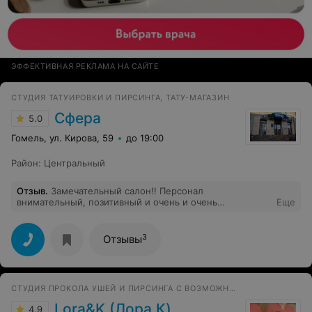
ЭФФЕКТИВНАЯ РЕКЛАМА НА САЙТЕ
CТУДИЯ ТАТУИРОВКИ И ПИРСИНГА, ТАТУ-МАГАЗИН
Сфера
5.0
Гомель, ул. Кирова, 59
до 19:00
Район
:
Центральный
Отзыв
.
Замечательный салон!! Персонал
внимательный, позитивный и очень и очень
Еще
отзывчивый!!! Подскажут, расскажут и объяснят все
нюансы! Мастера своего дела с многолетним опытом
работы!! Спасибо большое за вашу работу!!! Всем
3
Отзывы
рекомендую только эту студию татуировки!!
СТУДИЯ ПРОКОЛА УШЕЙ И ПИРСИНГА С ВОЗМОЖНОСТЬЮ ВЫЕЗДА НА ДОМ
Lora&K (Лора К)
4.9