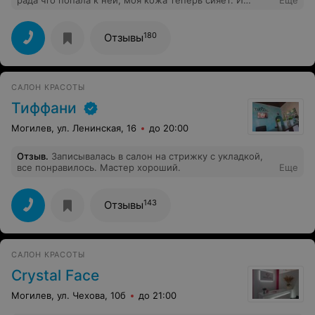
рада что попала к ней, моя кожа теперь сияет. И
Еще
наконец-то я могу не переживать о высыпаниях!!!
180
Отзывы
САЛОН КРАСОТЫ
Тиффани
Могилев, ул. Ленинская, 16
до 20:00
Отзыв
.
Записывалась в салон на стрижку с укладкой,
все понравилось. Мастер хороший.
Еще
143
Отзывы
САЛОН КРАСОТЫ
Crystal Face
Могилев, ул. Чехова, 10б
до 21:00