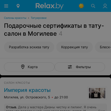
Салоны красоты
•
Татуировки
Подарочные сертификаты в тату-
салон в Могилеве
4
Разработка эскиза тату
Коррекция тату
Блеск-
Фильтры
Карта
САЛОН КРАСОТЫ
Империя красоты
Могилев, ул. Островского, 5
до 21:00
Отзыв
.
Дела у мастера Дианы чистку и пилинг. Я очень