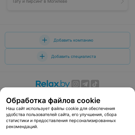
Тату и пирсинг в Могилеве
Добавить компанию
Добавить специалиста
О проекте
Новости проекта
Размещение рекламы
Обработка файлов cookie
Вакансии
Публичный договор
Способы оплаты
Наш сайт использует файлы cookie для обеспечения
Публичный договор по использованию сервиса
удобства пользователей сайта, его улучшения, сбора
«Афиша»
статистики и предоставления персонализированных
Пользовательское соглашение
рекомендаций.
Написать в поддержку