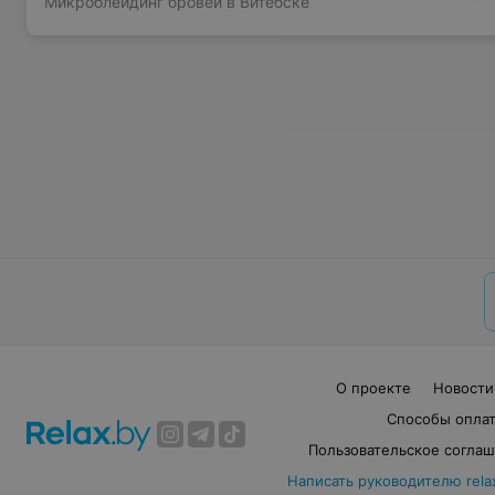
Микроблейдинг бровей в Витебске
О проекте
Новости
Способы опла
Пользовательское согла
Написать руководителю rela