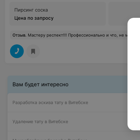
Пирсинг соска
Цена по запросу
Отзыв
.
Мастеру респект!!! Профессионально и что, не мало в
Вам будет интересно
Разработка эскиза тату в Витебске
Удаление тату в Витебске