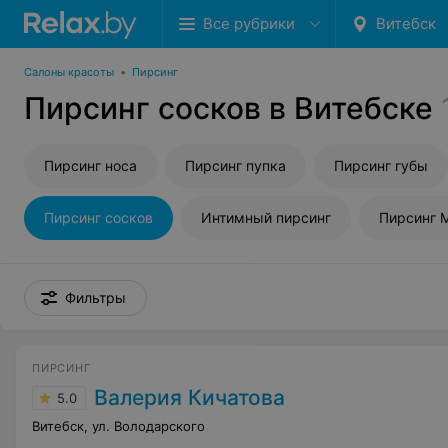
Все рубрики
Витебск
Салоны красоты
•
Пирсинг
Пирсинг сосков в Витебске
Пирсинг носа
Пирсинг пупка
Пирсинг губы
Пирсинг сосков
Интимный пирсинг
Пирсинг 
Фильтры
ПИРСИНГ
Валерия Кичатова
5.0
Витебск, ул. Володарского