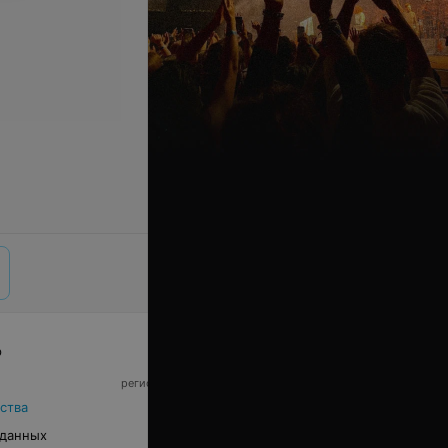
р
© 2026 ООО «Артокс Лаб», УНП 191700409,
регистрирующий орган - Минский горисполком
|
220012, Республика Беларусь, г. Минск,
ства
улица Толбухина, 2, пом. 16 | info@relax.by
 данных