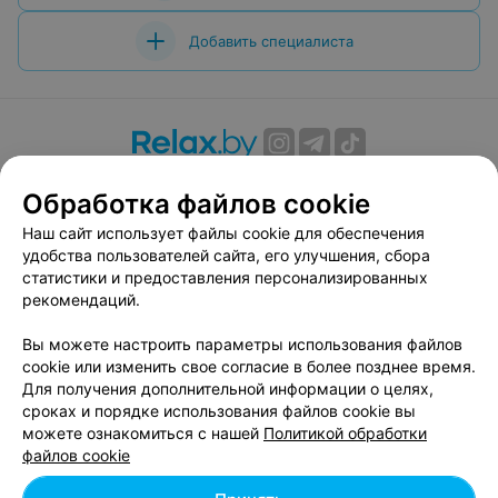
Добавить специалиста
О проекте
Новости проекта
Размещение рекламы
Обработка файлов cookie
Вакансии
Публичный договор
Способы оплаты
Наш сайт использует файлы cookie для обеспечения
Публичный договор по использованию сервиса
удобства пользователей сайта, его улучшения, сбора
«Афиша»
статистики и предоставления персонализированных
Пользовательское соглашение
рекомендаций.
Написать в поддержку
Вы можете настроить параметры использования файлов
Связаться по вопросам сотрудничества
cookie или изменить свое согласие в более позднее время.
Написать руководителю relax.by
Для получения дополнительной информации о целях,
сроках и порядке использования файлов cookie вы
Персональные настройки cookie
можете ознакомиться с нашей
Политикой обработки
Обработка персональных данных
файлов cookie