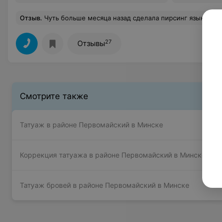
Отзыв
.
Чуть больше месяца назад сделала пирсинг языка. Осталась безумно довольна! Очень порадовал уровень обслуживания: прокол сделали быстро, аккуратн
27
Отзывы
Смотрите также
Татуаж в районе Первомайский в Минске
Коррекция татуажа в районе Первомайский в Минске
Татуаж бровей в районе Первомайский в Минске