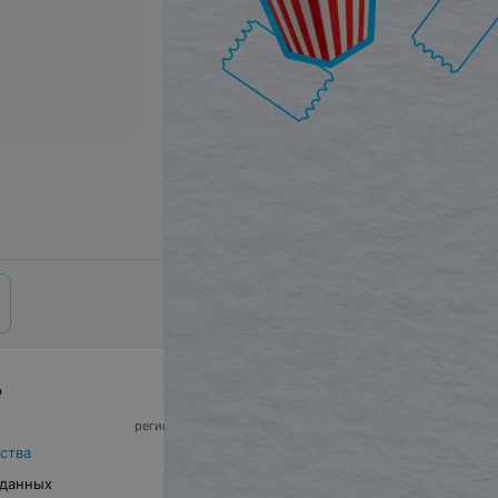
р
© 2026 ООО «Артокс Лаб», УНП 191700409,
регистрирующий орган - Минский горисполком
|
220012, Республика Беларусь, г. Минск,
ства
улица Толбухина, 2, пом. 16 | info@relax.by
 данных