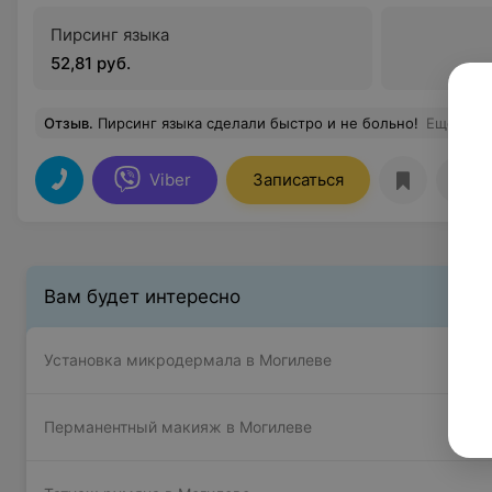
Пирсинг языка
52,81 руб.
Отзыв
.
Пирсинг языка сделали быстро и не больно!
Еще
Viber
Записаться
Отз
Вам будет интересно
Установка микродермала в Могилеве
Перманентный макияж в Могилеве