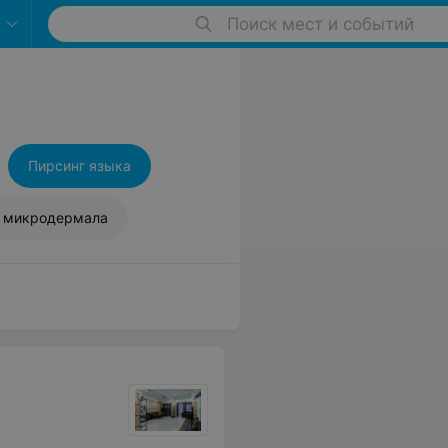
Поиск мест и событий
1
Пирсинг языка
а микродермала