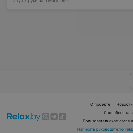
Татуаж румяна в Могилеве
О проекте
Новости
Способы опла
Пользовательское согла
Написать руководителю rela