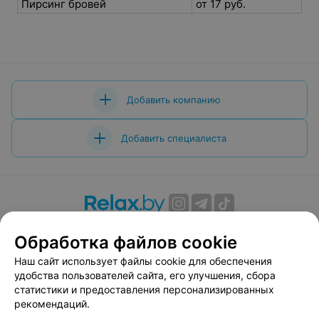
Пирсинг бровей
от 17 руб.
Добавить компанию
Добавить специалиста
О проекте
Новости проекта
Размещение рекламы
Обработка файлов cookie
Вакансии
Публичный договор
Способы оплаты
Наш сайт использует файлы cookie для обеспечения
Публичный договор по использованию сервиса
удобства пользователей сайта, его улучшения, сбора
«Афиша»
статистики и предоставления персонализированных
Пользовательское соглашение
рекомендаций.