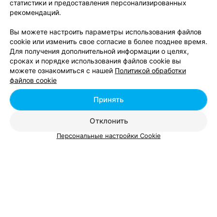
статистики и предоставления персонализированных
Минске
рекомендаций.
Вы можете настроить параметры использования файлов
cookie или изменить свое согласие в более позднее время.
Для получения дополнительной информации о целях,
сроках и порядке использования файлов cookie вы
можете ознакомиться с нашей
Политикой обработки
Добавить компанию
файлов cookie
Добавить специалиста
Принять
Отклонить
Персональные настройки Cookie
О проекте
Новости проекта
Размещение рекламы
Вакансии
Публичный договор
Способы оплаты
Публичный договор по использованию сервиса
«Афиша»
Пользовательское соглашение