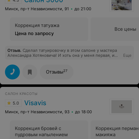
4.3
Минск, пр-т Независимости, 91
до 21:00
Коррекция татуажа
Все цены
Цена по запросу
Отзыв
.
Сделал татуировочку в этом салоне у мастера
Александра Хотяновича! И хоть она у меня первая, и
Еще
сравнивать мне пока не с чем, но всё было просто
замечательно! Прекрасный мастер и хороший человек)
Очень уютное место, всё чисто и аккуратно!
27
Отзывы
Администратор очень милая и приветливая девушка,
да и в целом, что касается отношения к клиентам, то
всё на высшем уровне! Советую всем, кто решит
украсить своё тело оригинальным способом,
САЛОН КРАСОТЫ
обратиться именно в Салон 3000! И отдельное спасибо
Александру Хотяновичу за классное тату!)
Visavis
5.0
Минск, пр-т Независимости, 93
до 18:00
Коррекция бровей с
Коррекция перман
пудровым напылением
макияжа