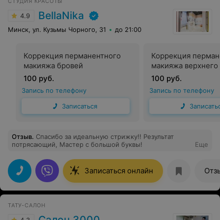
СТУДИЯ КРАСОТЫ
BellaNika
4.9
Минск, ул. Кузьмы Чорного, 31
до 21:00
Коррекция перманентного
Коррекция перман
макияжа бровей
макияжа верхнего
100 руб.
100 руб.
Запись по телефону
Запись по телефону
Записаться
Записать
Отзыв
.
Спасибо за идеальную стрижку!! Результат
потрясающий, Мастер с большой буквы!
Еще
Записаться онлайн
Отз
ТАТУ-САЛОН
Салон 3000