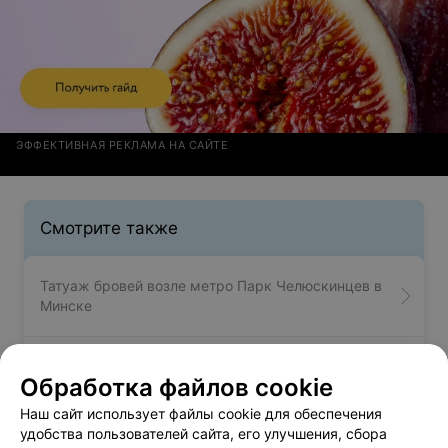
ЭФФЕКТИВНАЯ РЕКЛАМА НА САЙТЕ
Смотрите также
Татуаж бровей возле метро Парк Челюскинцев в
Минске
Пирсинг брови возле метро Парк Челюскинцев в
Обработка файлов cookie
Минске
Наш сайт использует файлы cookie для обеспечения
удобства пользователей сайта, его улучшения, сбора
Тату салоны возле метро Парк Челюскинцев в