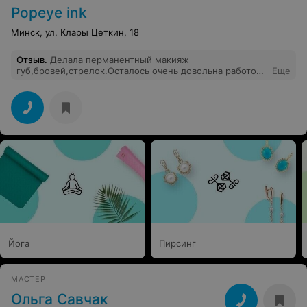
Popeye ink
Минск, ул. Клары Цеткин, 18
Отзыв
.
Делала перманентный макияж
губ,бровей,стрелок.Осталось очень довольна работой
Еще
Елены, мастер от Бога. Все зажило идеально.
Отношение мастера заставляет чувствовать себя
тепло и комфортно. Спасибо Вам Елена за ваше
мастерство.
Йога
Пирсинг
МАСТЕР
Ольга Савчак