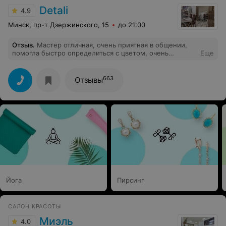
Detali
4.9
Минск, пр-т Дзержинского, 15
до 21:00
Отзыв
.
Мастер отличная, очень приятная в общении,
помогла быстро определиться с цветом, очень
Еще
деликатная в работе, маникюр очень хорошо носится.
Рекомендую.
663
Отзывы
Йога
Пирсинг
САЛОН КРАСОТЫ
Миэль
4.0