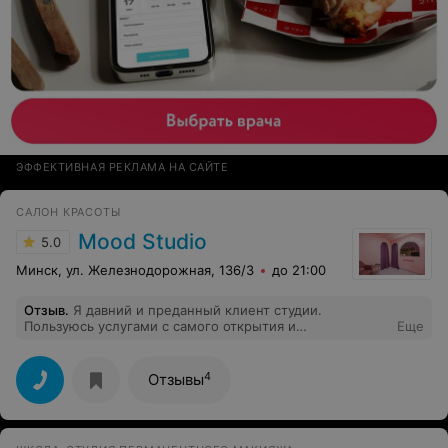
ЭФФЕКТИВНАЯ РЕКЛАМА НА САЙТЕ
САЛОН КРАСОТЫ
Mood Studio
5.0
Минск, ул. Железнодорожная, 136/3
до 21:00
Отзыв
.
Я давний и преданный клиент студии.
Пользуюсь услугами с самого открытия и
Еще
перепробовала все, кроме тату)) Это лучший и
клиентоориентированный сервис! ???? Спасибо вам за
вашу работу и теплые приемы
4
Отзывы