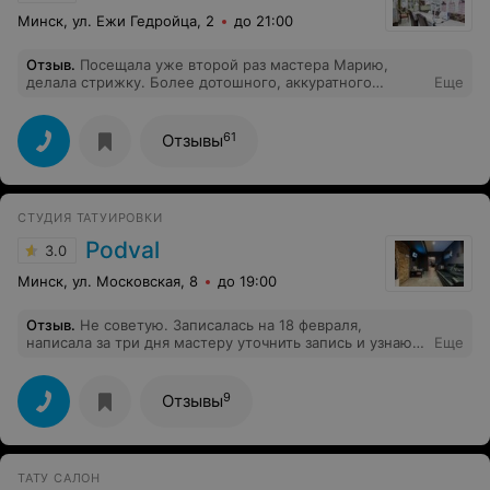
Минск, ул. Ежи Гедройца, 2
до 21:00
Отзыв
.
Посещала уже второй раз мастера Марию,
делала стрижку. Более дотошного, аккуратного
Еще
мастера не встречала!!!! Стрижку сделала
великолепную - укладывается с первого дня и до
следующей стрижки без проблем. Мне очень нравится
61
Отзывы
Маша! Спасибо ей за мастерство!
СТУДИЯ ТАТУИРОВКИ
Podval
3.0
Минск, ул. Московская, 8
до 19:00
Отзыв
.
Не советую. Записалась на 18 февраля,
написала за три дня мастеру уточнить запись и узнаю,
Еще
что моя запись отменена без моего ведома. Ждала два
месяца, очень неприятно.
9
Отзывы
ТАТУ САЛОН