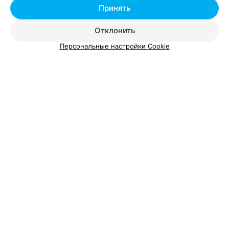
Принять
Отклонить
Персональные настройки Cookie
ЭФФЕКТИВНАЯ РЕКЛАМА НА САЙТЕ
Смотрите также
Татуаж бровей в районе Московский в Минске
Биотатуаж бровей в районе Московский в
Минске
Тату салоны: Московский район в Минске