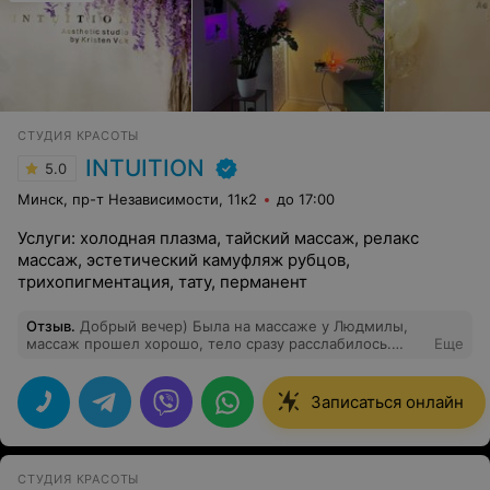
СТУДИЯ КРАСОТЫ
INTUITION
5.0
Минск, пр-т Независимости, 11к2
до 17:00
Услуги: холодная плазма, тайский массаж, релакс
массаж, эстетический камуфляж рубцов,
трихопигментация, тату, перманент
Отзыв
.
Добрый вечер) Была на массаже у Людмилы,
массаж прошел хорошо, тело сразу расслабилось.
Еще
Мастер с акцентом проработала части которые меня
особо беспокоили ) Приятная и расслабляющая
атмосфера в салоне )
Записаться онлайн
СТУДИЯ КРАСОТЫ