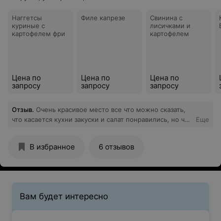
Наггетсы
Филе капрезе
Свинина с
куриные с
лисичками и
картофелем фри
картофелем
Цена по
Цена по
Цена по
запросу
запросу
запросу
Отзыв
.
Очень красивое место все что можно сказать,
что касается кухни закуски и салат понравились, но что
Еще
касается горячего все очень плохо!!!! Мясо сухое,
картошка сыроватая, сидели на террасе (стеклянной) в
В избранное
6 отзывов
жаркую пагоду (обещали работающий кондиционер,
живую музыку).В итоге одни обещания, кондиционер
не работал, всем было очень жарко там и сидеть было
невозможно, музыкальная программа как оказалась
только с пятницу и субботу(мы отмечали в
Вам будет интересно
воскресение)и нас никто заранее не предупредил.
Поставили колонку и мы включали сами песни с
телефонов как вам такой ресторан, что касается