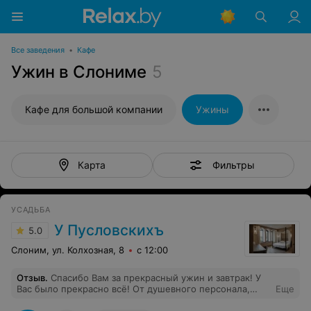
Все заведения
•
Кафе
Ужин в Слониме
5
Кафе для большой компании
Ужины
Фильтры
Карта
УСАДЬБА
У Пусловскихъ
5.0
Слоним, ул. Колхозная, 8
с 12:00
Отзыв
.
Спасибо Вам за прекрасный ужин и завтрак! У
Вас было прекрасно всё! От душевного персонала,
Еще
вкусной еды и потрясающего номера!