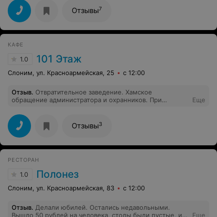
7
Отзывы
КАФЕ
101 Этаж
1.0
Слоним, ул. Красноармейская, 25
с 12:00
Отзыв
.
Отвратительное заведение. Хамское
обращение администратора и охранников. При
Еще
требовании жалобной книги, пошли на изменения. Но
потом обозвали местным быдлом, хотя сами мы
столичные культурные люди, приехавшие на выходные
3
Отзывы
к родственникам
РЕСТОРАН
Полонез
1.0
Слоним, ул. Красноармейская, 83
с 12:00
Отзыв
.
Делали юбилей. Остались недавольными.
Вышло 50 рублей на человека, столы были пустые, из
Еще