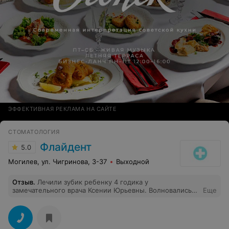
ЭФФЕКТИВНАЯ РЕКЛАМА НА САЙТЕ
СТОМАТОЛОГИЯ
Флайдент
5.0
Могилев, ул. Чигринова, 3-37
Выходной
Отзыв
.
Лечили зубик ребенку 4 годика у
замечательного врача Ксении Юрьевны. Волновались
Еще
очень,но после лечения остались все
довольны.Замечательный врач,с ребенком
разговаривала и все действия объясняла. Теперь это
наша стоматология и наш врач.Ребенок уже проверил