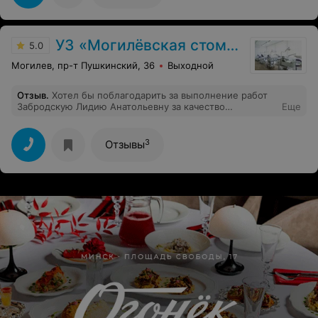
УЗ «Могилёвская стоматологическая поликлиника № 2»
5.0
Могилев, пр-т Пушкинский, 36
Выходной
Отзыв
.
Хотел бы поблагодарить за выполнение работ
Забродскую Лидию Анатольевну за качество
Еще
выполнение лечение 3 каналов. Пришлось конечно
провозиться со мной 2 снимка работа шла 2,5 часа но
очень красиво сделала пломбу, сделала её с
3
Отзывы
красивыми канавками. По виду не отличить он родного
зуба.