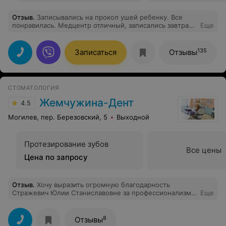
Отзыв
.
Записывались на прокол ушей ребенку. Все
понравилась. Медцентр отличный, записались завтра
Еще
на прием)
135
Записаться
Отзывы
СТОМАТОЛОГИЯ
Жемчужина-Дент
4.5
Могилев, пер. Березовский, 5
Выходной
Протезирование зубов
Все цены
Цена по запросу
Отзыв
.
Хочу выразить огромную благодарность
Стражевич Юлии Станиславовне за профессионализм,
Еще
смелость ( было опасение, что она не возьмётся за
мой сложный случай, но оно не оправдалось) и чуткое
отношение к пациентам. Большое спасибо всему
8
Отзывы
персоналу за доброе отношение и вежливость .