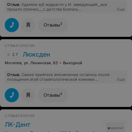
Отзыв
.
Удаляла зуб мудрасти у И. заведующий,,,все
прошло отлично,,,,с детства боялась
Еще
стоматологов,,теперь мои страхи были развеяны
благодаря такому прекрасному специалисту
..,,огромное спасибо.Не больно,,,,.
3
Отзывы
СТОМАТОЛОГИЯ
Люксден
2.7
Могилев, ул. Ленинская, 63
Выходной
Отзыв
.
Самое приятное впечатление осталось после
посещения этой стоматологической клиники.
Еще
Огромное спасибо всему медперсоналу, в том числе ,
администратору, которая помогла в кратчайшие сроки
найти возможность для решения моей проблемы, и
4
Отзывы
врачу- ортопеду Магомеду Эскерхановичу за
профессиональный подход и доброжелательность!
Спасибо за оперативность и качество работы!
Процветания и успехов всем сотрудникам! Крепкого
СТОМАТОЛОГИЯ
здоровья! Благодарных, лояльных пациентов!
ЛК-Дент