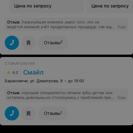
Цена по запросу
Цена по запросу
Отзыв
.
Ужаснейшая клиника ,мало того ,что не
ведётся никакой учёт проделанных процедур ,так ещё
Еще
и цена 1 зуба ростет с каждым посещением ,отдали
уже 600byn,а нам только прочистили
каналы,отправили на платный снимок ,который сами
2
Отзывы
же и потеряли.С нового года цена выросла в полтора
раза ,видимо плевать на законы о понижении цен .
СТОМАТОЛОГИЯ
Смайл
4.0
Барановичи, ул. Димитрова, 9
до 19:00
Отзыв
.
хорошие специалисты лечили зубы детям они
остались довольны,но столкнулись с проблемой при
Еще
расчёте с администратором Ольгой. Меня удивили её
слова "Надеюсь вы больше не воспользуетесь нашей
услугой". Как будто я пришла к ней домой. Поэтому
1
Отзывы
будьте внимательны при расчёте в кассе.