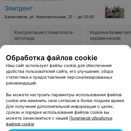
Элитдент
Барановичи, ул. Комсомольская, 22
до 20:00
Консультация стоматолога-
Коронка безметал
ортопеда
керамическая
Цена по запросу
Цена по запросу
Обработка файлов cookie
Наш сайт использует файлы cookie для обеспечения
Все адреса
удобства пользователей сайта, его улучшения, сбора
статистики и предоставления персонализированных
рекомендаций.
Стоматология здоровья и красоты
Вы можете настроить параметры использования файлов
cookie или изменить свое согласие в более позднее время.
Барановичи, ул. Брестская, 110
до 20:00
Для получения дополнительной информации о целях,
сроках и порядке использования файлов cookie вы
Бгсп
можете ознакомиться с нашей
Политикой обработки
файлов cookie
Барановичи, ул. Мицкевича, 11
до 20:00