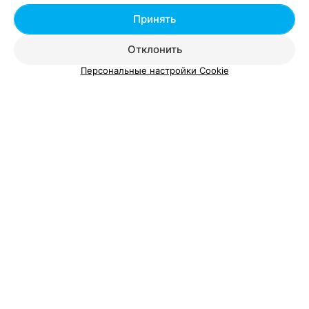
Добавить специалиста
Принять
Отклонить
Персональные настройки Cookie
О проекте
Новости проекта
Размещение рекламы
Вакансии
Публичный договор
Способы оплаты
Публичный договор по использованию сервиса
«Афиша»
Пользовательское соглашение
Написать в поддержку
Связаться по вопросам сотрудничества
Написать руководителю relax.by
Персональные настройки cookie
Обработка персональных данных