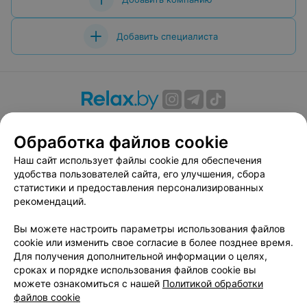
Добавить специалиста
О проекте
Новости проекта
Размещение рекламы
Обработка файлов cookie
Вакансии
Публичный договор
Способы оплаты
Публичный договор по использованию сервиса
Наш сайт использует файлы cookie для обеспечения
«Афиша»
удобства пользователей сайта, его улучшения, сбора
статистики и предоставления персонализированных
Пользовательское соглашение
рекомендаций.
Написать в поддержку
Вы можете настроить параметры использования файлов
Связаться по вопросам сотрудничества
cookie или изменить свое согласие в более позднее время.
Написать руководителю relax.by
Для получения дополнительной информации о целях,
Персональные настройки cookie
сроках и порядке использования файлов cookie вы
можете ознакомиться с нашей
Политикой обработки
Обработка персональных данных
файлов cookie