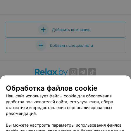
Добавить компанию
Добавить специалиста
О проекте
Новости проекта
Размещение рекламы
Обработка файлов cookie
Вакансии
Публичный договор
Способы оплаты
Наш сайт использует файлы cookie для обеспечения
Публичный договор по использованию сервиса
удобства пользователей сайта, его улучшения, сбора
«Афиша»
статистики и предоставления персонализированных
Пользовательское соглашение
рекомендаций.
Написать в поддержку
Вы можете настроить параметры использования файлов
Связаться по вопросам сотрудничества
cookie или изменить свое согласие в более позднее время.