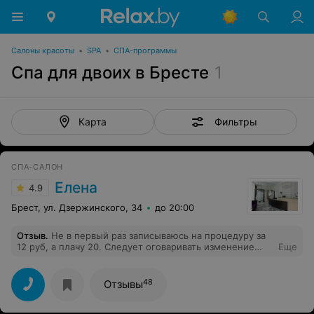
Салоны красоты
•
SPA
•
СПА-программы
Спа для двоих в Бресте
1
Фильтры
Карта
СПА-САЛОН
Елена
4.9
Брест, ул. Дзержинского, 34
до 20:00
Отзыв
.
Не в первый раз записываюсь на процедуру за
12 руб, а плачу 20. Следует оговаривать изменение
Еще
стоимости.
48
Отзывы