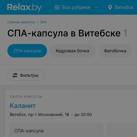
Все рубрики
Витебск
Салоны красоты
•
SPA
СПА-капсула в Витебске
1
СПА-капсула
Кедровая бочка
Фитобочка
Фильтры
САЛОН КРАСОТЫ
Каланит
Витебск, пр-т Московский, 18
до 20:00
СПА-капсула