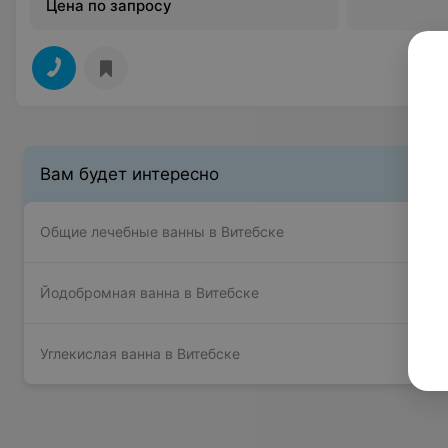
Цена по запросу
Вам будет интересно
Общие лечебные ванны в Витебске
Йодобромная ванна в Витебске
Углекислая ванна в Витебске