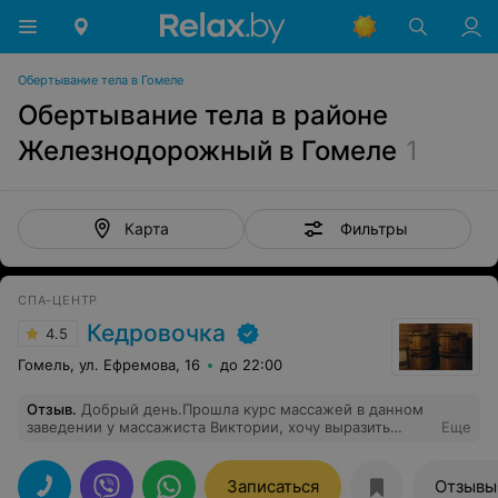
Обертывание тела в Гомеле
Обертывание тела в районе
Железнодорожный в Гомеле
1
Фильтры
Карта
СПА-ЦЕНТР
Кедровочка
4.5
Гомель, ул. Ефремова, 16
до 22:00
Отзыв
.
Добрый день.Прошла курс массажей в данном
заведении у массажиста Виктории, хочу выразить
Еще
огромную благодарность за ваше мастерство! Теперь
буду всем знакомым рекомендовать ваш салон!Ещё раз
огромное спасибо!
Записаться
Отзывы