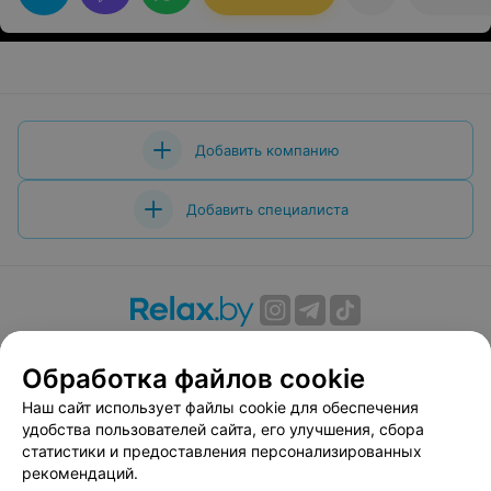
Добавить компанию
Добавить специалиста
О проекте
Новости проекта
Размещение рекламы
Обработка файлов cookie
Вакансии
Публичный договор
Способы оплаты
Публичный договор по использованию сервиса
Наш сайт использует файлы cookie для обеспечения
«Афиша»
удобства пользователей сайта, его улучшения, сбора
статистики и предоставления персонализированных
Пользовательское соглашение
рекомендаций.
Написать в поддержку