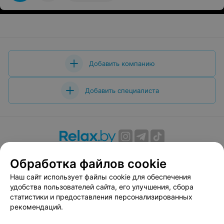
Добавить компанию
Добавить специалиста
О проекте
Новости проекта
Размещение рекламы
Обработка файлов cookie
Вакансии
Публичный договор
Способы оплаты
Наш сайт использует файлы cookie для обеспечения
Публичный договор по использованию сервиса
удобства пользователей сайта, его улучшения, сбора
«Афиша»
статистики и предоставления персонализированных
Пользовательское соглашение
рекомендаций.
Написать в поддержку