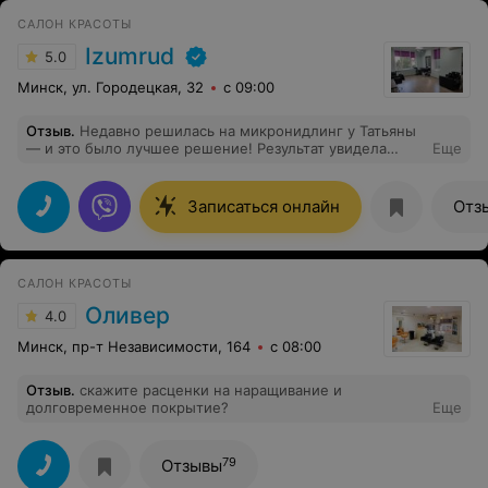
САЛОН КРАСОТЫ
Izumrud
5.0
Минск, ул. Городецкая, 32
с 09:00
Отзыв
.
Недавно решилась на микронидлинг у Татьяны
— и это было лучшее решение! Результат увидела
Еще
сразу после процедуры: кожа стала гладкой, поры
сузились, а сияние просто потрясающее. Татьяна —
настоящий профессионал, всё объяснила, процедура
Записаться онлайн
Отз
прошла комфортно и безболезненно. Очень рада, что
попробовала! Всем настоятельно рекомендую — не
пожалеете!
САЛОН КРАСОТЫ
Оливер
4.0
Минск, пр-т Независимости, 164
с 08:00
Отзыв
.
скажите расценки на наращивание и
долговременное покрытие?
Еще
79
Отзывы