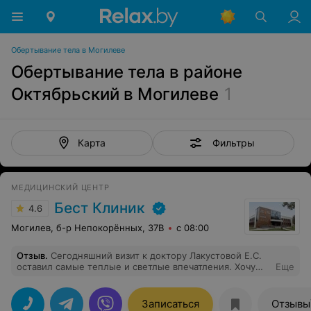
Обертывание тела в Могилеве
Обертывание тела в районе
Октябрьский в Могилеве
1
Фильтры
Карта
МЕДИЦИНСКИЙ ЦЕНТР
Бест Клиник
4.6
Могилев, б-р Непокорённых, 37В
с 08:00
Отзыв
.
Сегодняшний визит к доктору Лакустовой Е.С.
оставил самые теплые и светлые впечатления. Хочу
Еще
выразить огромную, искреннюю благодарность за
невероятное внимание, которое было уделено моей
проблеме. Чувствуется настоящий профессионализм в
Записаться
Отзывы