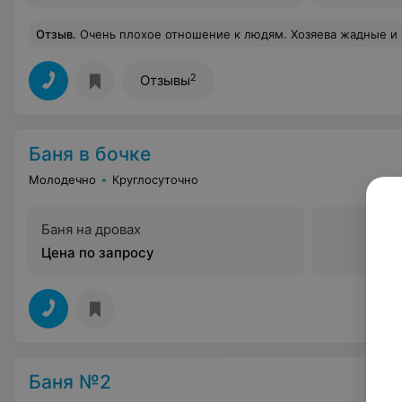
Отзыв
.
Очень плохое отношение к людям. Хозяева жадные и ведут себя так,чт
2
Отзывы
Баня в бочке
Молодечно
Круглосуточно
Баня на дровах
Цена по запросу
Баня №2