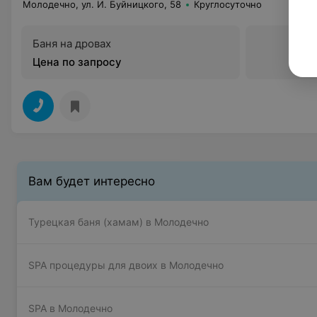
Молодечно, ул. И. Буйницкого, 58
Круглосуточно
Баня на дровах
Цена по запросу
Вам будет интересно
Турецкая баня (хамам) в Молодечно
SPA процедуры для двоих в Молодечно
SPA в Молодечно