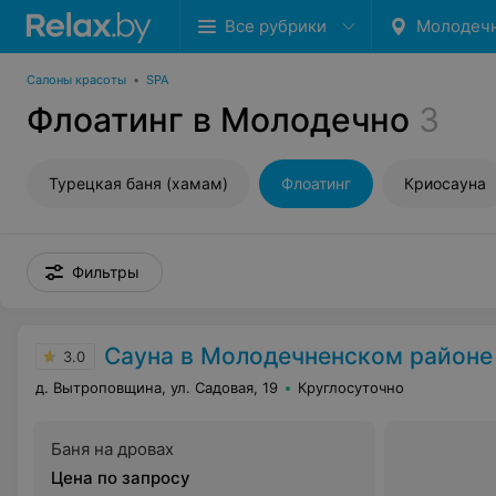
Все рубрики
Молодеч
Салоны красоты
•
SPA
Флоатинг в Молодечно
3
Турецкая баня (хамам)
Флоатинг
Криосауна
Фильтры
Сауна в Молодечненском районе
3.0
д. Вытроповщина, ул. Садовая, 19
Круглосуточно
Баня на дровах
Цена по запросу