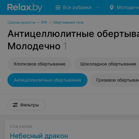
Все рубрики
Молодеч
Салоны красоты
•
SPA
•
Обертывание тела
Антицеллюлитные обертыва
Молодечно
1
Хлопковое обертывание
Шоколадное обертывание
Антицеллюлитные обертывания
Грязевое обертыва
Фильтры
СПА САЛОН
Небесный дракон