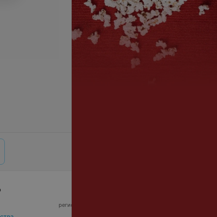
р
© 2026 ООО «Артокс Лаб», УНП 191700409,
регистрирующий орган - Минский горисполком
|
220012, Республика Беларусь, г. Минск,
ства