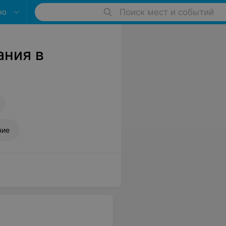
но
Поиск мест и событий
ния в
ние