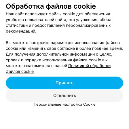
Обработка файлов cookie
Горячее обертывание в Гомеле
Наш сайт использует файлы cookie для обеспечения
удобства пользователей сайта, его улучшения, сбора
статистики и предоставления персонализированных
Медовое обертывание в Гомеле
рекомендаций.
Вы можете настроить параметры использования файлов
cookie или изменить свое согласие в более позднее время.
Для получения дополнительной информации о целях,
сроках и порядке использования файлов cookie вы
можете ознакомиться с нашей
Политикой обработки
Добавить компанию
файлов cookie
Добавить специалиста
Принять
Отклонить
Персональные настройки Cookie
О проекте
Новости проекта
Размещение рекламы
Вакансии
Публичный договор
Способы оплаты