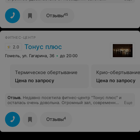
Потрясающая обстановка и очень внимательный
персонал! Сопроваждающей Анне отдельное спасибо
за её лучезарность :) После посещения бочки и
45
Отзывы
массажа я как занова родилась:)
ФИТНЕС-ЦЕНТР
Тонус плюс
2.0
Гомель, ул. Гагарина, 36
до 20:00
Термическое обертывание
Крио-обертывани
Цена по запросу
Цена по запросу
Отзыв
.
Недавно посетила фитнес-центр "Тонус плюс" и
осталась очень довольна. Огромный зал, современные
Еще
тренажеры в отличном состоянии. Инструктор показал
упражнения по моей проблеме, доступно объяснил
принцип работы нужных мне тренажеров. Играет
4
Отзывы
ритмичная музыка, можно приобрести напитки,
спортивное питание. Все чисто, аккуратно. Очень
понравилось!