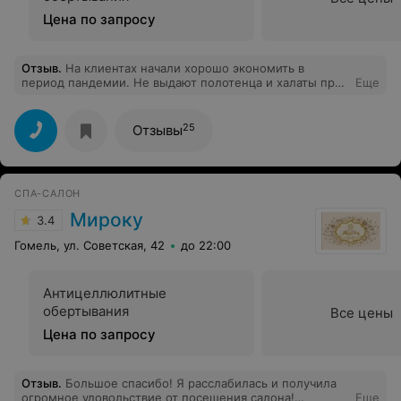
Цена по запросу
Отзыв
.
На клиентах начали хорошо экономить в
период пандемии. Не выдают полотенца и халаты при
Еще
посещении спа. Странно, в Минске всё выдают. И как
халат и полотенце после химчистки мне навредит?
Или Вы их не стираете после каждого клиента?
25
Отзывы
Осадок неприятный остался. Сервис хуже а цены
растут. Очень жду появления достойного конкурента в
Гомеле.
СПА-САЛОН
Мироку
3.4
Гомель, ул. Советская, 42
до 22:00
Антицеллюлитные
обертывания
Все цены
Цена по запросу
Отзыв
.
Большое спасибо! Я расслабилась и получила
огромное удовольствие от посещения салона!
Еще