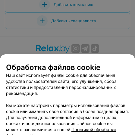
Добавить компанию
Добавить специалиста
О проекте
Новости проекта
Размещение рекламы
Обработка файлов cookie
Вакансии
Публичный договор
Способы оплаты
Публичный договор по использованию сервиса
Наш сайт использует файлы cookie для обеспечения
«Афиша»
удобства пользователей сайта, его улучшения, сбора
статистики и предоставления персонализированных
Пользовательское соглашение
рекомендаций.
Написать в поддержку
Вы можете настроить параметры использования файлов
Связаться по вопросам сотрудничества
cookie или изменить свое согласие в более позднее время.
Написать руководителю relax.by
Для получения дополнительной информации о целях,
Персональные настройки cookie
сроках и порядке использования файлов cookie вы
можете ознакомиться с нашей
Политикой обработки
Обработка персональных данных