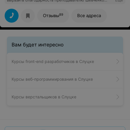
выразить благодарность преподавателю Шевченко
Еще
Елене Павловне за интересно и грамотно
составленную программу, очень много было
информации из личной практики. С удовольствием
89
Отзывы
Все адреса
продолжила бы обучение у этого преподавателя на
более высоком уровне. Девочки, всем желающим,
рекомендую.
Вам будет интересно
Курсы front-end разработчиков в Слуцке
Курсы веб-программирования в Слуцке
Курсы верстальщиков в Слуцке