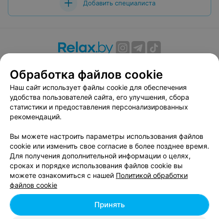
Добавить специалиста
О проекте
Новости проекта
Размещение рекламы
Обработка файлов cookie
Вакансии
Публичный договор
Способы оплаты
Наш сайт использует файлы cookie для обеспечения
Публичный договор по использованию сервиса
удобства пользователей сайта, его улучшения, сбора
«Афиша»
статистики и предоставления персонализированных
Пользовательское соглашение
рекомендаций.
Написать в поддержку
Вы можете настроить параметры использования файлов
Связаться по вопросам сотрудничества
cookie или изменить свое согласие в более позднее время.
Написать руководителю relax.by
Для получения дополнительной информации о целях,
сроках и порядке использования файлов cookie вы
Персональные настройки cookie
можете ознакомиться с нашей
Политикой обработки
Обработка персональных данных
файлов cookie
Принять
© 2026 ООО «Артокс Лаб», УНП 191700409, регистрирующий орган -