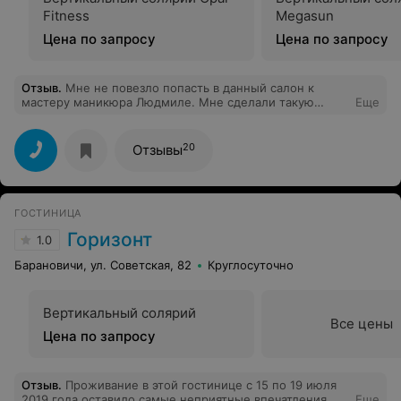
Fitness
Megasun
Цена по запросу
Цена по запросу
Отзыв
.
Мне не повезло попасть в данный салон к
мастеру маникюра Людмиле. Мне сделали такую
Еще
коррекцию ногтей, что я вышла и заплакала. Ногти
кривые, толстые, гель пошел пузырями. Я семь лет
делаю данную процедуру, но такого результата не
20
Отзывы
было никогда. Какможно в салоне в центре города
иметь мастера такой низкой квалификации, да и
общению с клиентом ее надо бы научить!
Делаетработу свою как будто отдолжение!!! Больше в
ГОСТИНИЦА
этот салон ни ногой!!!
Горизонт
1.0
Барановичи, ул. Советская, 82
Круглосуточно
Вертикальный солярий
Все цены
Цена по запросу
Отзыв
.
Проживание в этой гостинице с 15 по 19 июля
2019 года оставило самые неприятные впечатления.
Еще