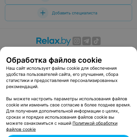
Добавить специалиста
О проекте
Новости проекта
Размещение рекламы
Обработка файлов cookie
Вакансии
Публичный договор
Способы оплаты
Публичный договор по использованию сервиса
Наш сайт использует файлы cookie для обеспечения
«Афиша»
удобства пользователей сайта, его улучшения, сбора
статистики и предоставления персонализированных
Пользовательское соглашение
рекомендаций.
Написать в поддержку
Вы можете настроить параметры использования файлов
Связаться по вопросам сотрудничества
cookie или изменить свое согласие в более позднее время.
Написать руководителю relax.by
Для получения дополнительной информации о целях,
Персональные настройки cookie
сроках и порядке использования файлов cookie вы
можете ознакомиться с нашей
Политикой обработки
Обработка персональных данных
файлов cookie