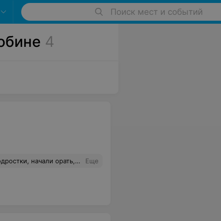
Поиск мест и событий
обине
4
ццу . Делали что хотели , никакой дисциплины Из-за криков не было слышно собственного голоса.
Еще