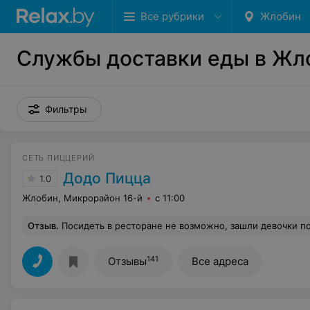
Все рубрики
Жлобин
Службы доставки еды в Жл
Фильтры
СЕТЬ ПИЦЦЕРИЙ
Додо Пицца
1.0
Жлобин, Микрорайон 16-й
с 11:00
Отзыв
.
Посидеть в ресторане не возможно, зашли девочки подростки, начали орать, говорить непристойные слова. Персонал никак не обращает внимание. Пошел ливень , девочки выжимали майки возле стола , брызги летели на нас,на пи
141
Отзывы
Все адреса