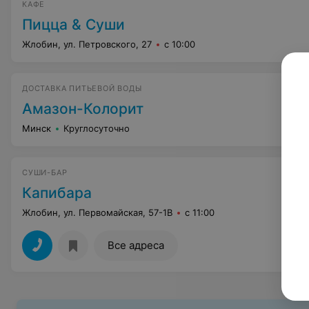
КАФЕ
Пицца & Суши
Жлобин, ул. Петровского, 27
с 10:00
ДОСТАВКА ПИТЬЕВОЙ ВОДЫ
Амазон-Колорит
Минск
Круглосуточно
СУШИ-БАР
Капибара
Жлобин, ул. Первомайская, 57-1В
с 11:00
Все адреса