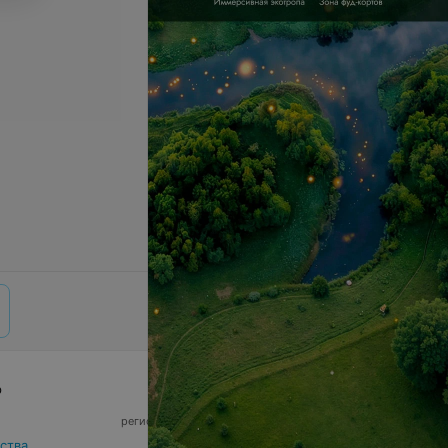
р
© 2026 ООО «Артокс Лаб», УНП 191700409,
регистрирующий орган - Минский горисполком
|
220012, Республика Беларусь, г. Минск,
ства