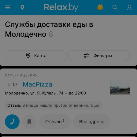
Службы доставки еды в
Молодечно
8
Фильтры
Карта
КАФЕ-ПИЦЦЕРИЯ
MacPizza
1.7
Молодечно, ул. Я. Купалы, 74
до 22:00
Отзыв
.
В пицце нашли прутик от веника.
Еще
5
Отзывы
Все адреса