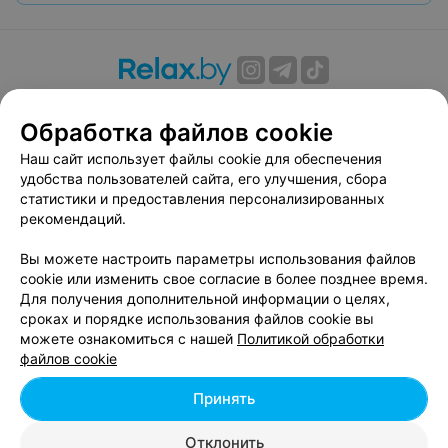
О проекте
Новости проекта
Размещение рекламы
Обработка файлов cookie
Вакансии
Публичный договор
Способы оплаты
Публичный договор по использованию сервиса
Наш сайт использует файлы cookie для обеспечения
«Афиша»
удобства пользователей сайта, его улучшения, сбора
статистики и предоставления персонализированных
Пользовательское соглашение
рекомендаций.
Написать в поддержку
Вы можете настроить параметры использования файлов
Связаться по вопросам сотрудничества
cookie или изменить свое согласие в более позднее время.
Написать руководителю relax.by
Для получения дополнительной информации о целях,
Персональные настройки cookie
сроках и порядке использования файлов cookie вы
можете ознакомиться с нашей
Политикой обработки
Обработка персональных данных
файлов cookie
Принять
© 2026 ООО «Артокс Лаб», УНП 191700409, регистрирующий орган -
Отклонить
Минский горисполком
| 220012, Республика Беларусь, г. Минск,