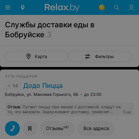
Службы доставки еды в
Бобруйске
3
Фильтры
Карта
СЕТЬ ПИЦЦЕРИЙ
Додо Пицца
1.0
Бобруйск, ул. Максима Горького, 6Б
до 23:00
Отзыв
.
Путают пиццу при заказе с доставкой, кладут не
то, что заказали. Задерживают доставку, привозят
Еще
холодную пиццу. За задержку доставки никакого
бонуса не дают, не рекомендую делать заказы в этой
пиццерии!
141
Отзывы
Все адреса