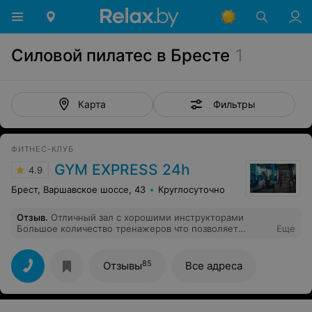
Силовой пилатес в Бресте
1
Фильтры
Карта
ФИТНЕС-КЛУБ
GYM EXPRESS 24h
4.9
Брест, Варшавское шоссе, 43
Круглосуточно
Отзыв
.
Отличный зал с хорошими инструкторами
Большое количество тренажеров что позволяет
Еще
тренироваться без очереди Ну и приятно что
круглосуточный
85
Отзывы
Все адреса