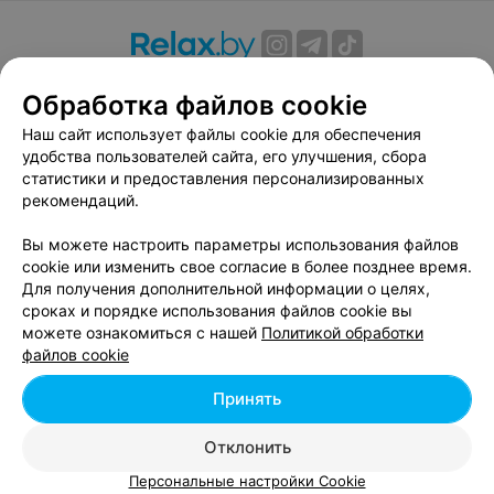
О проекте
Новости проекта
Размещение рекламы
Обработка файлов cookie
Вакансии
Публичный договор
Способы оплаты
Наш сайт использует файлы cookie для обеспечения
Публичный договор по использованию сервиса
удобства пользователей сайта, его улучшения, сбора
«Афиша»
статистики и предоставления персонализированных
Пользовательское соглашение
рекомендаций.
Написать в поддержку
Вы можете настроить параметры использования файлов
Связаться по вопросам сотрудничества
cookie или изменить свое согласие в более позднее время.
Написать руководителю relax.by
Для получения дополнительной информации о целях,
сроках и порядке использования файлов cookie вы
Персональные настройки cookie
можете ознакомиться с нашей
Политикой обработки
Обработка персональных данных
файлов cookie
Принять
© 2026 ООО «Артокс Лаб», УНП 191700409, регистрирующий орган -
Отклонить
Минский горисполком
| 220012, Республика Беларусь, г. Минск,
улица Толбухина, 2, пом. 16 | info@relax.by
Персональные настройки Cookie