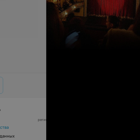
р
© 2026 ООО «Артокс Лаб», УНП 191700409,
регистрирующий орган - Минский горисполком
|
220012, Республика Беларусь, г. Минск,
ства
улица Толбухина, 2, пом. 16 | info@relax.by
 данных