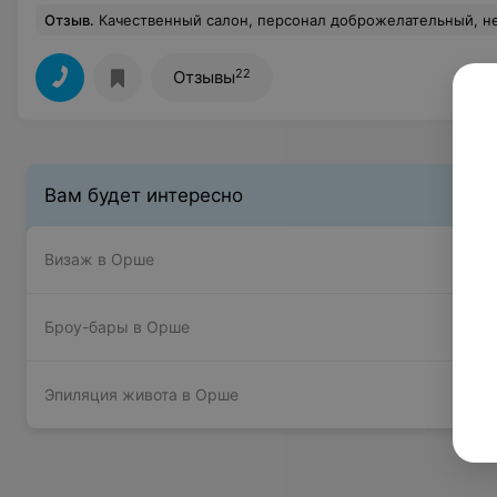
Отзыв
.
Качественный салон, персонал доброжелательный, недорогие цены,
22
Отзывы
Вам будет интересно
Визаж в Орше
Броу-бары в Орше
Эпиляция живота в Орше