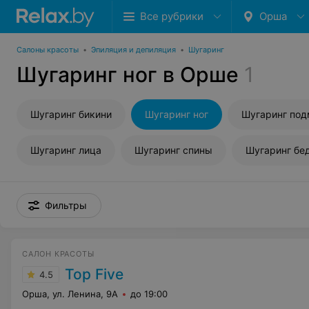
Все рубрики
Орша
Салоны красоты
•
Эпиляция и депиляция
•
Шугаринг
Шугаринг ног в Орше
1
Шугаринг бикини
Шугаринг ног
Шугаринг по
Шугаринг лица
Шугаринг спины
Шугаринг бе
Фильтры
САЛОН КРАСОТЫ
Top Five
4.5
Орша, ул. Ленина, 9А
до 19:00