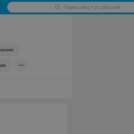
Поиск мест и событий
дмышек
дер