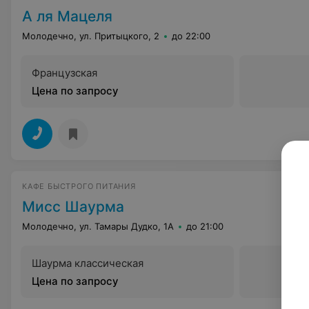
А ля Мацеля
Молодечно, ул. Притыцкого, 2
до 22:00
Французская
Цена по запросу
КАФЕ БЫСТРОГО ПИТАНИЯ
Мисс Шаурма
Молодечно, ул. Тамары Дудко, 1А
до 21:00
Шаурма классическая
Цена по запросу