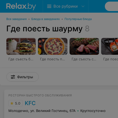
Все рубрики
Все заведения
•
Блюда в заведениях
•
Популярные блюда
Где поесть шаурму
8
Где съесть бургер
Где поесть пиццу
Где съесть стейк
Фильтры
РЕСТОРАН БЫСТРОГО ОБСЛУЖИВАНИЯ
KFC
5.0
Молодечно, ул. Великий Гостинец, 67А
Круглосуточно