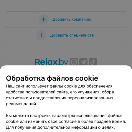
Добавить компанию
Добавить специалиста
О проекте
Новости проекта
Размещение рекламы
Обработка файлов cookie
Вакансии
Публичный договор
Способы оплаты
Наш сайт использует файлы cookie для обеспечения
Публичный договор по использованию сервиса
удобства пользователей сайта, его улучшения, сбора
«Афиша»
статистики и предоставления персонализированных
Пользовательское соглашение
рекомендаций.
Написать в поддержку
Вы можете настроить параметры использования файлов
Связаться по вопросам сотрудничества
cookie или изменить свое согласие в более позднее время.
Написать руководителю relax.by
Для получения дополнительной информации о целях,