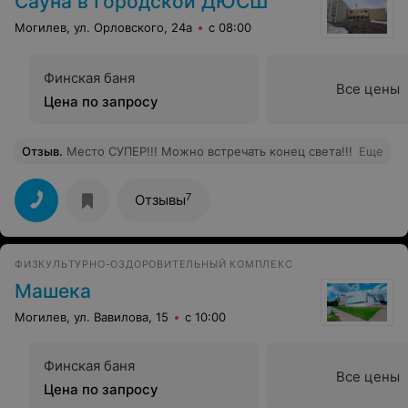
Сауна в Городской ДЮСШ
идите в басик и суньте туда руку. Если бы небассейн-
было бы все шик.
Могилев, ул. Орловского, 24а
с 08:00
Финская баня
Все цены
Цена по запросу
Отзыв
.
Место СУПЕР!!! Можно встречать конец света!!!
Еще
7
Отзывы
ФИЗКУЛЬТУРНО-ОЗДОРОВИТЕЛЬНЫЙ КОМПЛЕКС
Машека
Могилев, ул. Вавилова, 15
с 10:00
Финская баня
Все цены
Цена по запросу