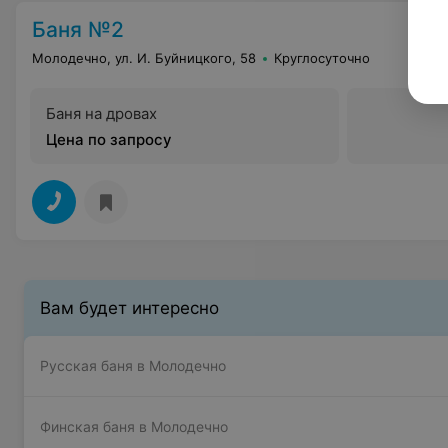
Баня №2
Молодечно, ул. И. Буйницкого, 58
Круглосуточно
Баня на дровах
Цена по запросу
Вам будет интересно
Русская баня в Молодечно
Финская баня в Молодечно