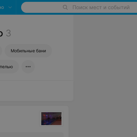
но
Поиск мест и событий
о
3
Мобильные бани
упелью