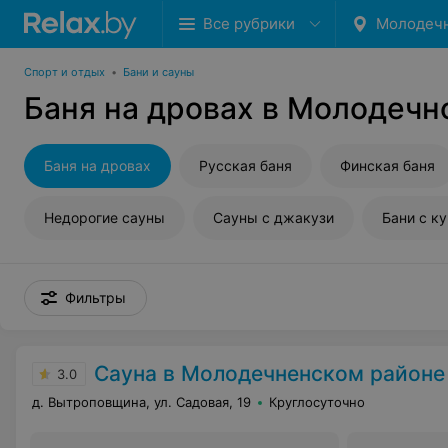
Все рубрики
Молодеч
Спорт и отдых
•
Бани и сауны
Баня на дровах в Молодечн
Баня на дровах
Русская баня
Финская баня
Недорогие сауны
Сауны с джакузи
Бани с к
Фильтры
Сауна в Молодечненском районе
3.0
д. Вытроповщина, ул. Садовая, 19
Круглосуточно