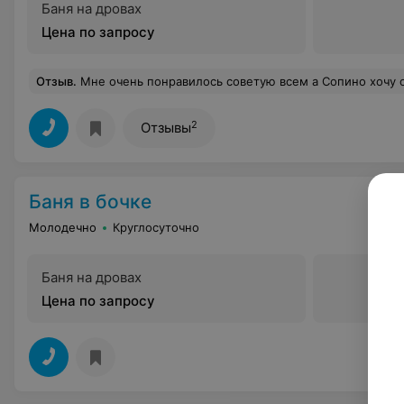
Баня на дровах
Цена по запросу
Отзыв
.
Мне очень понравилось советую всем а Сопино хочу отметить хозяйку по имине Н
2
Отзывы
Баня в бочке
Молодечно
Круглосуточно
Баня на дровах
Цена по запросу