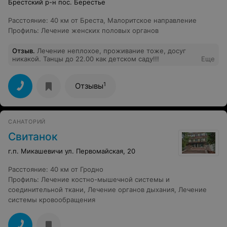
Брестский р-н пос. Берестье
день, свет отключается, в комнатах, по причинам
отсутствия нормальной температоры, сыро. Господа,
Расстояние
:
40 км от Бреста, Малоритское направление
лето давно закончилось, включайте тепло и
Профиль
:
Лечение женских половых органов
встречайте санстанцию. Доказательства отсутствия
нормальной температуры прикреплю к письмам.
Больше к вам точно не поедим. Заплатить 500
Отзыв
.
Лечение неплохое, проживание тоже, досуг
долларов для белоруса и 900 для россиянина ( а есть
никакой. Танцы до 22.00 как детском саду!!!
Еще
номера и подороже) и привезти кучу болезней после
такого отдыха, да лучше мы отдадим свои кровно
заработанные деньги туркам или египтянам. Там
1
Отзывы
сервис, улыбки, солнце и море, а у вас нездоровый
интерес к деньгам без предоставления нормальных
услуг. С преглубоким уважением, бывший
отдыхающий.
САНАТОРИЙ
Свитанок
г.п. Микашевичи ул. Первомайская, 20
Расстояние
:
40 км от Гродно
Профиль
:
Лечение костно-мышечной системы и
соединительной ткани
,
Лечение органов дыхания
,
Лечение
системы кровообращения