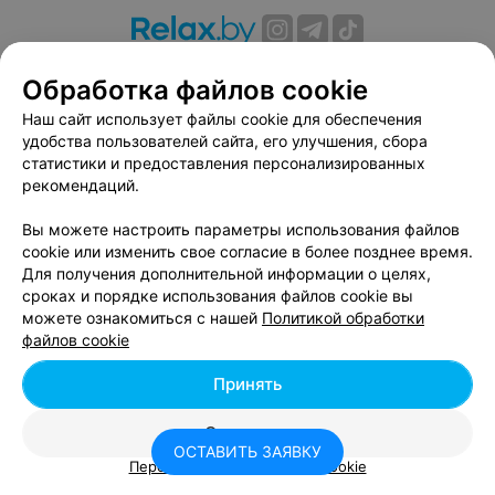
О проекте
Новости проекта
Размещение рекламы
Обработка файлов cookie
Вакансии
Публичный договор
Способы оплаты
Наш сайт использует файлы cookie для обеспечения
Публичный договор по использованию сервиса
удобства пользователей сайта, его улучшения, сбора
«Афиша»
статистики и предоставления персонализированных
Пользовательское соглашение
рекомендаций.
Написать в поддержку
Вы можете настроить параметры использования файлов
Связаться по вопросам сотрудничества
cookie или изменить свое согласие в более позднее время.
Написать руководителю relax.by
Для получения дополнительной информации о целях,
сроках и порядке использования файлов cookie вы
Персональные настройки cookie
можете ознакомиться с нашей
Политикой обработки
Обработка персональных данных
файлов cookie
Принять
© 2026 ООО «Артокс Лаб», УНП 191700409, регистрирующий орган -
Отклонить
Минский горисполком
| 220012, Республика Беларусь, г. Минск,
ОСТАВИТЬ ЗАЯВКУ
улица Толбухина, 2, пом. 16 | info@relax.by
Персональные настройки Cookie