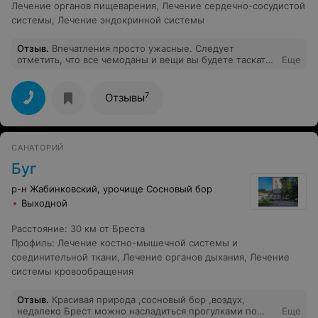
Лечение органов пищеварения
,
Лечение сердечно-сосудистой
системы
,
Лечение эндокринной системы
Отзыв
.
Впечатления просто ужасные. Следует
отметить, что все чемоданы и вещи вы будете таскать
Еще
по лестницам сами. Лифт где то есть, но в
бесконечных лабиринтах вы его не найдете. Все
корпуса соединены переходам абсолютно бестолковая
7
Отзывы
система, ну за 1-2 дня выучите. И бесконечные
ступеньки, по которым вы будете тащить свои вещи.
Родителям маленьких детей, с коляской здесь никак,
вообще никак. Вы просто будете таскать коляску и
САНАТОРИЙ
ребенка на руках, ничего не предусмотрено. Номер,
это просто ужас и кошмар. Во - первых номер очень
Буг
мал и тесен. Но, комната спальни...... в ней просто
отстают обои! Все грязно, мрачно, прокурено и уныло.
р-н Жабинковский, урочище Сосновый бор
Занавески черные. Если честно мне не хотелось
Выходной
снимать обувь и раскладывать вещи. Номер 202 если
что. Питание заслуживает отдельного внимания. В
Расстояние
:
30 км от Бреста
столовой хаос.... посуда не убирается. Однообразно,
не вкусно! Мы были голодные. Кормят вареной рыбой
Профиль
:
Лечение костно-мышечной системы и
и котлетами с начинкой из лука и яйца. Позор, просто
соединительной ткани
,
Лечение органов дыхания
,
Лечение
кошмар. а еще все это холодное. Посуда не убирается.
системы кровообращения
Отдых в 2021г.
Отзыв
.
Красивая природа ,сосновый бор ,воздух,
недалеко Брест можно насладиться прогулками по
Еще