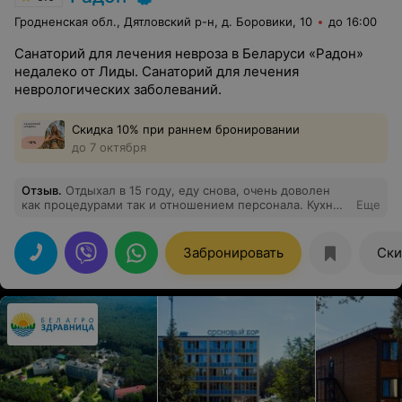
Гродненская обл., Дятловский р-н, д. Боровики, 10
до 16:00
Санаторий для лечения невроза в Беларуси «Радон»
недалеко от Лиды. Санаторий для лечения
неврологических заболеваний.
Скидка 10% при раннем бронировании
до 7 октября
Отзыв
.
Отдыхал в 15 году, еду снова, очень доволен
как процедурами так и отношением персонала. Кухню
Еще
оценил бы на 4+. Рядом шикарное кафе, кому чё не
хватает - там всё есть. Оборудована площадка для
шашлыков-барбекю, на прокат от велосипедов до
Забронировать
Ски
удочек. Вай-фай стабильный, только карточку купить.
ТВ - ну десяток каналов, но за процедурами их
смотреть некогда. Всем рекомендую.