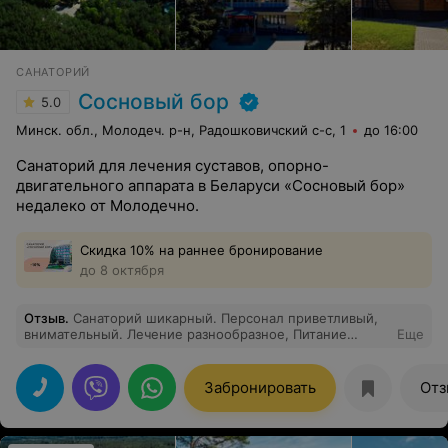
САНАТОРИЙ
Сосновый бор
5.0
Минск. обл., Молодеч. р-н, Радошковичский c-с, 1
до 16:00
Санаторий для лечения суставов, опорно-
двигательного аппарата в Беларуси «Сосновый бор»
недалеко от Молодечно.
Скидка 10% на раннее бронирование
до 8 октября
Отзыв
.
Санаторий шикарный. Персонал приветливый,
внимательный. Лечение разнообразное, Питание
Еще
сбалансированное, на любой вкус. Природа и воздух
шикарные. Культурная программа разнообразная и
тоже интересная, экскурсии, концерты, караоке и
Забронировать
Отз
многое другое. СПА- комплекс выше всяких похвал.