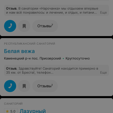
Отзыв
.
В санатории «Нарочанка» мы отдыхаем впервые
и нам всё понравилось: и лечение, и отдых, и питание.
Еще
Повар – это супер! Еда вкусная и разнообразная. Отдых
получается прекрасным. Особая благодарность за
внимательное отношение горничной 4 этажа
7
Отзывы
(лечебный корпус) Татьяне, медсестре (кабинет
светолечения) Марии Николаевне, Веронике
Владимировне. Спасибо за доброжелательность и
заботу сотрудникам бассейна, пищеблока, ресепшен.
РЕСПУБЛИКАНСКИЙ САНАТОРИЙ
Отдельная благодарность массажисту Виктору, за его
добрые руки. Поздравляем весь коллектив санатория с
Белая вежа
наступающим Новым годом! Здоровья, счастья,
успехов Вам! Благополучия, любви, теплоты сердец,
Каменецкий р-н пос. Приозерский
Круглосуточно
удачи Вашим семьям!
Отзыв
.
Здравствуйте! Санаторий находится примерно в
35 км. от Бреста!, телефон
Еще
бронирования:+375163165181 ИСПРАВЬТЕ
пожалуйста...
1
Отзывы
САНАТОРИЙ
Лазурный
5.0