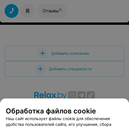
11
Отзывы
Добавить компанию
Добавить специалиста
О проекте
Новости проекта
Размещение рекламы
Обработка файлов cookie
Вакансии
Публичный договор
Способы оплаты
Наш сайт использует файлы cookie для обеспечения
Публичный договор по использованию сервиса
удобства пользователей сайта, его улучшения, сбора
«Афиша»