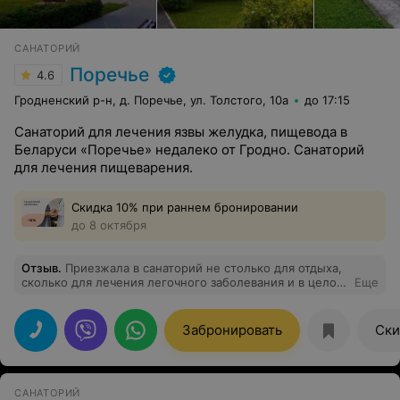
САНАТОРИЙ
Поречье
4.6
Гродненский р-н, д. Поречье, ул. Толстого, 10а
до 17:15
Санаторий для лечения язвы желудка, пищевода в
Беларуси «Поречье» недалеко от Гродно. Санаторий
для лечения пищеварения.
Скидка 10% при раннем бронировании
до 8 октября
Отзыв
.
Приезжала в санаторий не столько для отдыха,
сколько для лечения легочного заболевания и в целом
Еще
укрепления иммунитета (февраль 2018 г.). В санатории
была первый раз, но желания менять санаторий нет.
Мне понравилось все: профессионально грамотный,
Забронировать
Ски
внимательный персонал; разнообразный ассортимент
процедур, который позволяет укреплять здоровье
людям, имеющим разные заболевания; разнообразное,
выборочное меню, с очень вкусным приготовлением
САНАТОРИЙ
блюд; очень красивое месторасположение в лесной