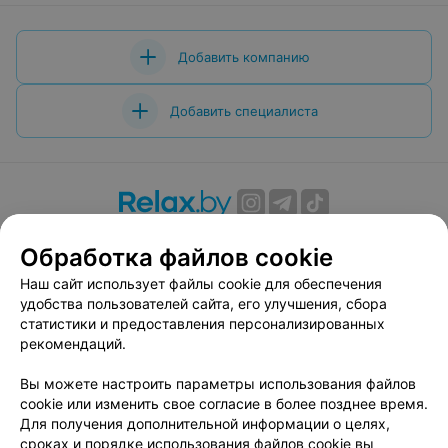
Добавить компанию
Добавить специалиста
О проекте
Новости проекта
Размещение рекламы
Обработка файлов cookie
Вакансии
Публичный договор
Способы оплаты
Наш сайт использует файлы cookie для обеспечения
Публичный договор по использованию сервиса
удобства пользователей сайта, его улучшения, сбора
«Афиша»
статистики и предоставления персонализированных
Пользовательское соглашение
рекомендаций.
Написать в поддержку
Вы можете настроить параметры использования файлов
Связаться по вопросам сотрудничества
cookie или изменить свое согласие в более позднее время.
Написать руководителю relax.by
Для получения дополнительной информации о целях,
сроках и порядке использования файлов cookie вы