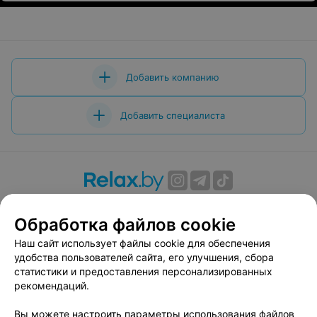
Добавить компанию
Добавить специалиста
О проекте
Новости проекта
Размещение рекламы
Обработка файлов cookie
Вакансии
Публичный договор
Способы оплаты
Публичный договор по использованию сервиса
Наш сайт использует файлы cookie для обеспечения
«Афиша»
удобства пользователей сайта, его улучшения, сбора
статистики и предоставления персонализированных
Пользовательское соглашение
рекомендаций.
Написать в поддержку
Вы можете настроить параметры использования файлов
Связаться по вопросам сотрудничества