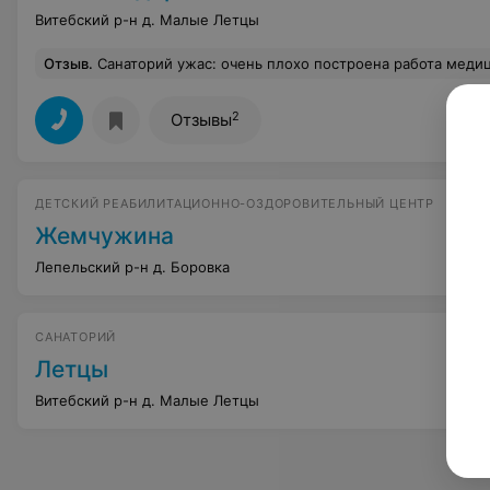
Витебский р-н д. Малые Летцы
Отзыв
.
Санаторий ужас: очень плохо построена работа медицинской базы, нет компьютерного назначения процедур (первый день, практически весь, ходишь по кабинетам и записываешься на процедуры, а дня через два ходишь всё менять), работа кабинетов до 15.30, поэтому с 9.00 до 15.00 нужно всё успеть, что делает отдых не комфортным априоре. Порции в столовой для женщин и детей, взрослый здоровый мужчина (говорю о себе и не только) остаётся голодный, хотя готовят вкусно. Бассейн - вообще отдельная тема. Последний сеанс в будни - 17.00 и это при начале работы с 14.00, в выходные - вообще последний на 15.00. Людей, при таком режиме, куча, запускают до 15 человек на сеанс, реально, если более 10 человек, делать та
2
Отзывы
ДЕТСКИЙ РЕАБИЛИТАЦИОННО-ОЗДОРОВИТЕЛЬНЫЙ ЦЕНТР
Жемчужина
Лепельский р-н д. Боровка
САНАТОРИЙ
Летцы
Витебский р-н д. Малые Летцы