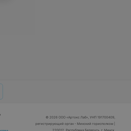
р
© 2026 ООО «Артокс Лаб», УНП 191700409,
регистрирующий орган - Минский горисполком
|
220012, Республика Беларусь, г. Минск,
ства