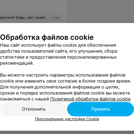
м нечего, т.к. бассейн не плавательный и всё что там есть - это массажёры, которых, при таком количестве людей, не дождаться, ну а просто поплавать (диагональ чаши 12 метров) не реально. Ни на одном из кабинетов, где отпускают процедуры, нет информации о том, что Вы получаете, какой эффект имеет.
Еще
Обработка файлов cookie
Наш сайт использует файлы cookie для обеспечения
удобства пользователей сайта, его улучшения, сбора
статистики и предоставления персонализированных
рекомендаций.
Вы можете настроить параметры использования файлов
cookie или изменить свое согласие в более позднее время.
Для получения дополнительной информации о целях,
сроках и порядке использования файлов cookie вы можете
ознакомиться с нашей
Политикой обработки файлов cookie
Отклонить
Принять
Персональные настройки Cookie