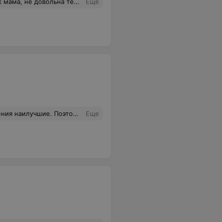
у и вручную постираю вещи, мне ответили, что сушить их попросту негде, а если повесишь на батарею, то прибегает тут же уборщица и начинает орать.
Еще
ья в том вина?! После санатория долгое время чувствуешь себя в форме, главное не лениться ходить на процедуры! Хочу попасть сюда ещё.
Еще