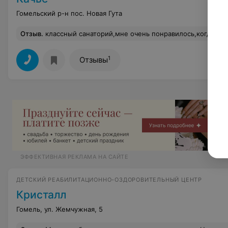
Гомельский р-н пос. Новая Гута
Отзыв
.
классный санаторий,мне очень понравилось,когда уезжаешь тебе дают подарки)и не слуша
1
Отзывы
ЭФФЕКТИВНАЯ РЕКЛАМА НА САЙТЕ
ДЕТСКИЙ РЕАБИЛИТАЦИОННО-ОЗДОРОВИТЕЛЬНЫЙ ЦЕНТР
Кристалл
Гомель, ул. Жемчужная, 5