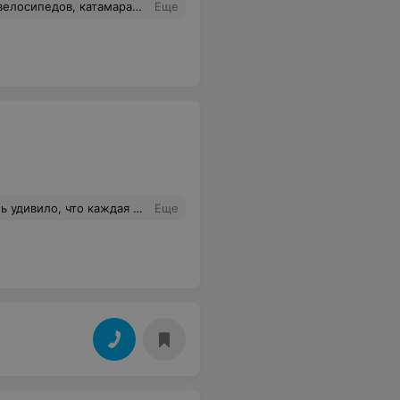
нет никаких развлечений! Для любителей уединённого отдыха- самое то!
Еще
расиво, но площадью уступает,конечно,корпусу №6. Несмотря на отдых в марте - холодно не было. Все 12 дней сплошного удовольствия! Рекомендую!
Еще