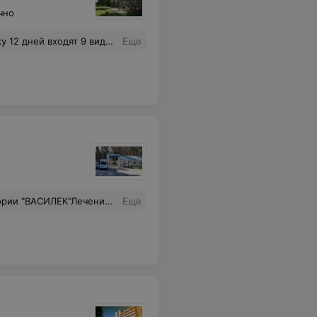
чно
 входят 9 видов процедур.
Еще
 красивые цветы, душевная атмосфера.Все кто отдыхал желают коллективу: здоровья ,процветания и творческих успехов.
Еще