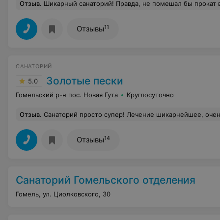
Отзыв
.
Шикарный санаторий! Правда, не помешал бы прокат велосипедов, катамаранов! Бар очень дорогой и никакого выбора! Магазина нет! Придется ездить в Мозырь! В выходные 
11
Отзывы
САНАТОРИЙ
Золотые пески
5.0
Гомельский р-н пос. Новая Гута
Круглосуточно
Отзыв
.
Санаторий просто супер! Лечение шикарнейшее, очень удивило, что каждая процедура отпускается с вниманием, нет ощущения конвеера, как в других больших санаториях. Питание очень разнообразное, к качеству продуктов претензий не было. Номера в новом 6 корпусе вообще класс. Как в отелях Турции. Заходил еще в номера 3 корпуса. Тоже все очень к
14
Отзывы
Санаторий Гомельского отделения
Гомель, ул. Циолковского, 30