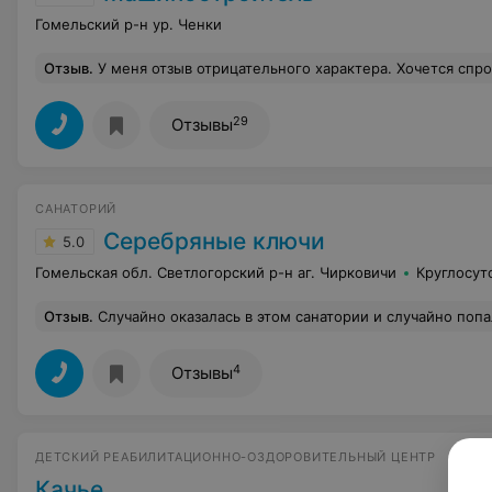
Гомельский р-н ур. Ченки
Отзыв
.
У меня отзыв отрицательного характера. Хочется спросить у руководства санатория, вы приглашаете к себе людей и абсолютно не подготовлены к сезону. Объясню, сейчас в санатории находится моя мама и тётя, так вот, холод собачий и в корпусах, и в лечебном корпусе, о каком бассейне речь может идти, естественно, все болеют и мои близкие тоже заболели. Обращались с этим вопросом к руководству , но на данный момент никаких 
29
Отзывы
САНАТОРИЙ
Серебряные ключи
5.0
Гомельская обл. Светлогорский р-н аг. Чирковичи
Круглосут
Отзыв
.
Случайно оказалась в этом санатории и случайно попала на пиявки. Чудо произошло, одно колено не болит ( было три сеанса). Теперь хоч
4
Отзывы
ДЕТСКИЙ РЕАБИЛИТАЦИОННО-ОЗДОРОВИТЕЛЬНЫЙ ЦЕНТР
Качье