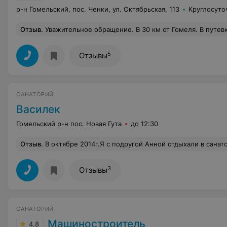
р-н Гомельский, пос. Ченки, ул. Октябрьская, 113
Круглосуто
Отзыв
.
Уважительное обращение. В 30 км от Гомеля. В путевку 12 дней
5
Отзывы
САНАТОРИЙ
Василек
Гомельский р-н пос. Новая Гута
до 12:30
Отзыв
.
В октябре 2014г.Я с подругой Анной отдыхали в санатории "ВАСИЛЕК"Лечение,питание все на высоте.Хочется от всей души поблагодарить весь дружный коллектив за прекрасную работу и внимание которое они оказывают отдыхающим.Прекрасные комнаты,новое оборудование в лечебном корпусе,
3
Отзывы
САНАТОРИЙ
Машиностроитель
4.8