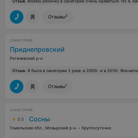
Отзыв
.
Моему ребенку в санатории очень нравиться. Но я, как мама, не довольна тем, что на всех сайтах сотрудники пишут, что для стирки детской одежды выделена стиральная машинка, помещение для сушки и глажки белья. В реале выясняем, что, если ребенок из Гомеля, то одежду на стирку обязаны забирать родители, а когда я поставила вопрос о том, что я приед
3
Отзывы
САНАТОРИЙ
Приднепровский
Рогачевский р-н
Отзыв
.
Я была в санатории 2 раза: в 2005г. и в 2015г. Впечатления наилучшие. Поэтому и пишу для людей, ищущих спасения от проблем здоровья. Для комплексного лечения есть всё. Обслуживание медработников и остального персонала хорошее. Правда, сейчас очень мало лечится людей из Белоруси. Основной контингент Россия-примерно 90%. Ч
1
Отзывы
САНАТОРИЙ
Сосны
5.0
Гомельская обл., Мозырский р-н
Круглосуточно