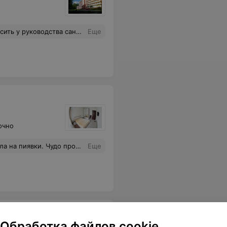
мер не принято. Люди поехали поправить здоровье, целый год копили деньги и результат, только проблем прибавили себе. Народ, подумайте сто раз прежде чем ехать в этот санаторий.
Еще
очно
ется записаться на другое колено. Да и бедро беспокоит.
Еще
Обработка файлов cookie