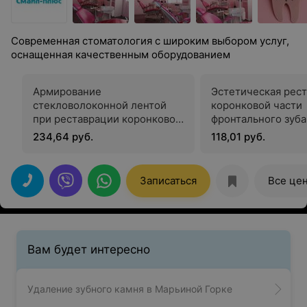
Современная стоматология с широким выбором услуг,
оснащенная качественным оборудованием
Армирование
Эстетическая рес
стекловолоконной лентой
коронковой части
при реставрации коронковой
фронтального зуба
части зуба
виниринговое пок
234,64 руб.
118,01 руб.
прямым методом л
использованием с
компониров
Записаться
Все це
Вам будет интересно
Удаление зубного камня в Марьиной Горке