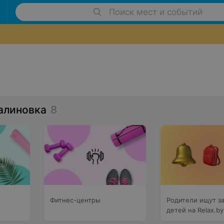
Поиск мест и событий
алиновка
8
Фитнес-центры
Родители ищут за
детей на Relax.by