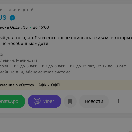
И СЕМЬИ И ДЕТЕЙ
US
леона Орды, 33
до 15:00
ый для того, чтобы всесторонне помогать семьям, в которых
но «особенные» дети
ка
левичи
,
Малиновка
ория
:
От 0 до 3 лет
,
От 3 до 6 лет
,
От 6 до 12 лет
,
От 12 до 18 лет
мейные дни
,
Абонементная система
вления в «Ортус» - АФК и ОФП
hatsApp
Viber
Новости