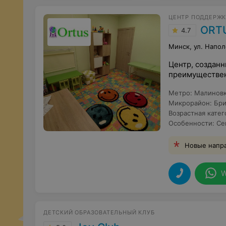
ЦЕНТР ПОДДЕРЖК
ORT
4.7
Минск, ул. Напо
Центр, созданн
преимуществен
Метро
:
Малинов
Микрорайон
:
Бри
Возрастная катег
Особенности
:
Се
Новые напра
W
ДЕТСКИЙ ОБРАЗОВАТЕЛЬНЫЙ КЛУБ