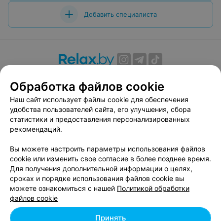
Добавить специалиста
О проекте
Новости проекта
Размещение рекламы
Обработка файлов cookie
Вакансии
Публичный договор
Способы оплаты
Наш сайт использует файлы cookie для обеспечения
Публичный договор по использованию сервиса
удобства пользователей сайта, его улучшения, сбора
«Афиша»
статистики и предоставления персонализированных
Пользовательское соглашение
рекомендаций.
Написать в поддержку
Вы можете настроить параметры использования файлов
Связаться по вопросам сотрудничества
cookie или изменить свое согласие в более позднее время.
Написать руководителю relax.by
Для получения дополнительной информации о целях,
сроках и порядке использования файлов cookie вы
Персональные настройки cookie
можете ознакомиться с нашей
Политикой обработки
Обработка персональных данных
файлов cookie
Принять