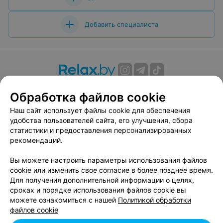
Добавить специалиста
О проекте
Новости проекта
Размещение рекламы
Обработка файлов cookie
Вакансии
Публичный договор
Способы оплаты
Наш сайт использует файлы cookie для обеспечения
Публичный договор по использованию сервиса
удобства пользователей сайта, его улучшения, сбора
«Афиша»
статистики и предоставления персонализированных
Пользовательское соглашение
рекомендаций.
Написать в поддержку
Вы можете настроить параметры использования файлов
Связаться по вопросам сотрудничества
cookie или изменить свое согласие в более позднее время.
Написать руководителю relax.by
Для получения дополнительной информации о целях,
сроках и порядке использования файлов cookie вы
Персональные настройки cookie
можете ознакомиться с нашей
Политикой обработки
Обработка персональных данных
файлов cookie