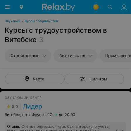
Обучение
•
Курсы специалистов
Курсы с трудоустройством в
Витебске
3
Строительные
Авто и склад
Промышленн
Фильтры
Карта
ОБУЧАЮЩИЙ ЦЕНТР
Лидер
5.0
Витебск, пр-т Фрунзе, 17а
до 20:00
Отзыв
.
Очень понравился курс бухгалтерского учета.