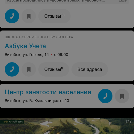
Курсы проводились в удобное время, в удобном
Еще
месторасположении. Спасибо огромное
преподавателю за доступное изложение материала и
индивидуальный подход к слушателям.
19
Отзывы
ШКОЛА СОВРЕМЕННОГО БУХГАЛТЕРА
Азбука Учета
Витебск, ул. Гоголя, 14
с 09:00
8
Отзывы
Все адреса
Центр занятости населения
Витебск, ул. Б. Хмельницкого, 10